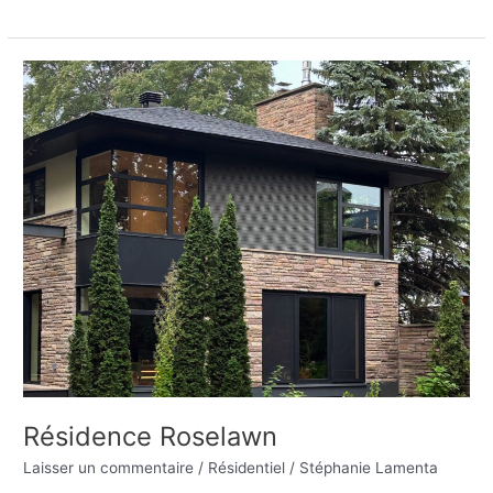
Résidence
Roselawn
Résidence Roselawn
Laisser un commentaire
/
Résidentiel
/
Stéphanie Lamenta