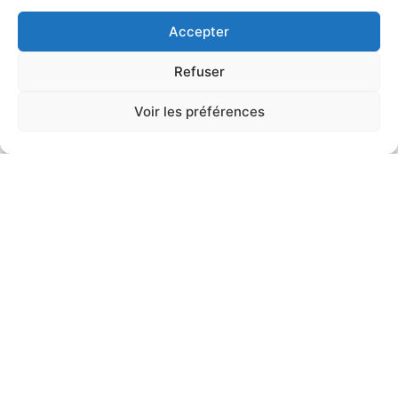
Accepter
Fenêtres Bibliothèque Collège John
Refuser
Abbott
Laisser un commentaire
/
Institutionnel
,
Patrimoine
/
Voir les préférences
Stéphanie Lamenta
MANDAT : Architectes de projet et gestion d’appels d’offres
publics PRINCIPAL DÉFI : Coordination des travaux avec les
horaires de cours et l’environnement d’une bibliothèque et le
travail d’artisan requis pour la réalisation du projet
Lire la suite »
1
2
Suivant
→