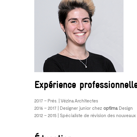
Expérience professionnell
2017 – Prés. | Vézina Architectes
2016 – 2017 | Designer junior chez
optima
Design
2012 – 2015 | Spécialiste de révision des nouveau